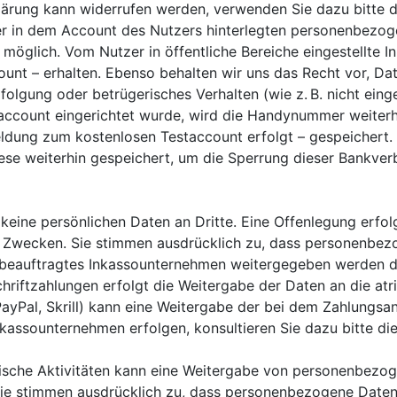
klärung kann widerrufen werden, verwenden Sie dazu bitte d
ller in dem Account des Nutzers hinterlegten personenbez
 möglich. Vom Nutzer in öffentliche Bereiche eingestellte In
t – erhalten. Ebenso behalten wir uns das Recht vor, Da
folgung oder betrügerisches Verhalten (wie z. B. nicht eing
staccount eingerichtet wurde, wird die Handynummer weite
ldung zum kostenlosen Testaccount erfolgt – gespeichert. 
e weiterhin gespeichert, um die Sperrung dieser Bankverb
ne persönlichen Daten an Dritte. Eine Offenlegung erfolg
en Zwecken. Sie stimmen ausdrücklich zu, dass personenbe
 beauftragtes Inkassounternehmen weitergegeben werden d
chriftzahlungen erfolgt die Weitergabe der Daten an die atr
ayPal, Skrill) kann eine Weitergabe der bei dem Zahlungs
kassounternehmen erfolgen, konsultieren Sie dazu bitte die
rische Aktivitäten kann eine Weitergabe von personenbezo
Sie stimmen ausdrücklich zu, dass personenbezogene Daten 